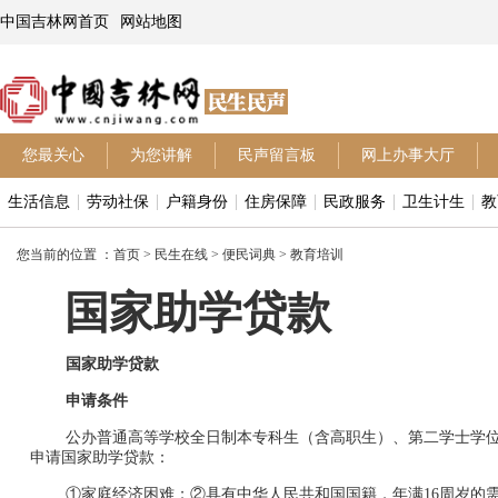
中国吉林网首页
网站地图
您最关心
为您讲解
民声留言板
网上办事大厅
生活信息
劳动社保
户籍身份
住房保障
民政服务
卫生计生
教
您当前的位置 ：
首页
>
民生在线
>
便民词典
>
教育培训
国家助学贷款
国家助学贷款
申请条件
公办普通高等学校全日制本专科生（含高职生）、第二学士学
申请国家助学贷款：
①家庭经济困难；②具有中华人民共和国国籍，年满
16
周岁的