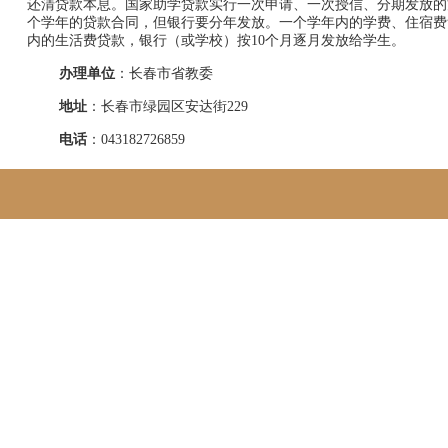
还清贷款本息。国家助学贷款实行一次申请、一次授信、分期发放的
个学年的贷款合同，但银行要分年发放。一个学年内的学费、住宿费
内的生活费贷款，银行（或学校）按
10
个月逐月发放给学生。
办理单位
：长春市省教委
地址
：长春市绿园区安达街
229
电话
：
043182726859