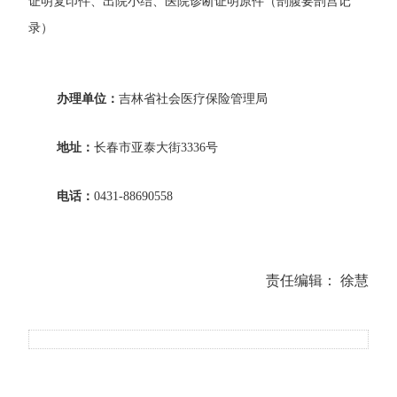
证明复印件、出院小结、医院诊断证明原件（剖腹要剖宫记
录）
办理单位：
吉林省社会医疗保险管理局
地址：
长春市亚泰大街
3336
号
电话：
0431-88690558
责任编辑： 徐慧